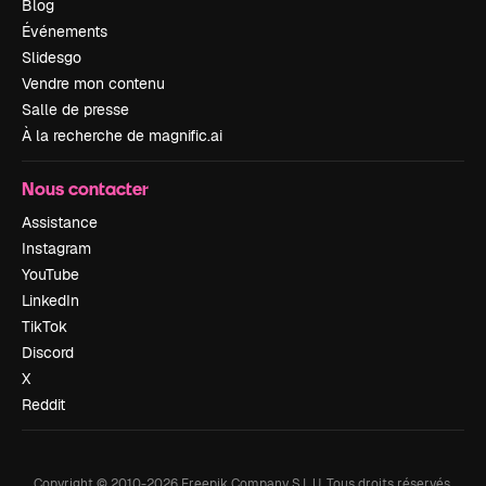
Blog
Événements
Slidesgo
Vendre mon contenu
Salle de presse
À la recherche de magnific.ai
Nous contacter
Assistance
Instagram
YouTube
LinkedIn
TikTok
Discord
X
Reddit
Copyright © 2010-
2026
Freepik Company S.L.U.
Tous droits réservés
.