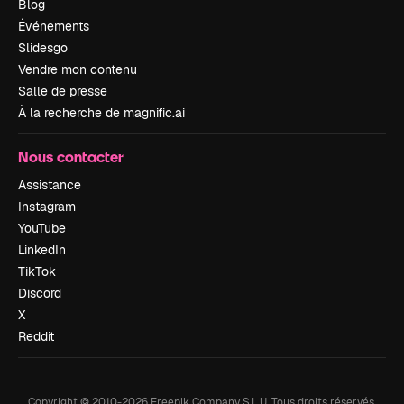
Blog
Événements
Slidesgo
Vendre mon contenu
Salle de presse
À la recherche de magnific.ai
Nous contacter
Assistance
Instagram
YouTube
LinkedIn
TikTok
Discord
X
Reddit
Copyright © 2010-
2026
Freepik Company S.L.U.
Tous droits réservés
.