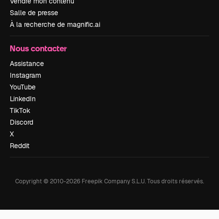
Vendre mon contenu
Salle de presse
À la recherche de magnific.ai
Nous contacter
Assistance
Instagram
YouTube
LinkedIn
TikTok
Discord
X
Reddit
Copyright © 2010-
2026
Freepik Company S.L.U.
Tous droits réservés
.