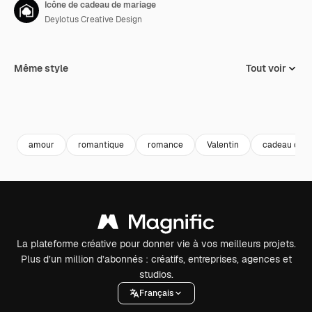
Icône de cadeau de mariage
Deylotus Creative Design
Même style
Tout voir
amour
romantique
romance
Valentin
cadeau de m
La plateforme créative pour donner vie à vos meilleurs projets.
Plus d’un million d’abonnés : créatifs, entreprises, agences et
studios.
Français