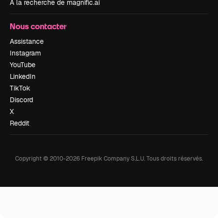
À la recherche de magnific.ai
Nous contacter
Assistance
Instagram
YouTube
LinkedIn
TikTok
Discord
X
Reddit
Copyright © 2010-
2026
Freepik Company S.L.U.
Tous droits réservés
.