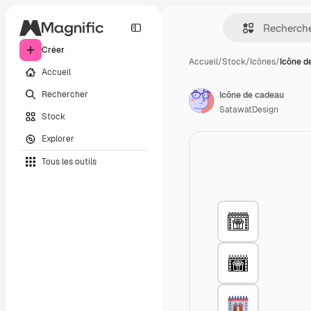
Créer
Accueil
/
Stock
/
Icônes
/
Icône d
Accueil
Rechercher
Icône de cadeau
SatawatDesign
Stock
Explorer
Tous les outils