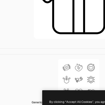
By clicking “Accept All Cookies”, you ag
Generic black outline