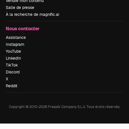
Vendre mon contenu
Salle de presse
À la recherche de magnific.ai
Nous contacter
Assistance
Instagram
YouTube
LinkedIn
TikTok
Discord
X
Reddit
Copyright © 2010-
2026
Freepik Company S.L.U.
Tous droits réservés
.