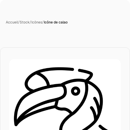
Accueil
/
Stock
/
Icônes
/
Icône de calao