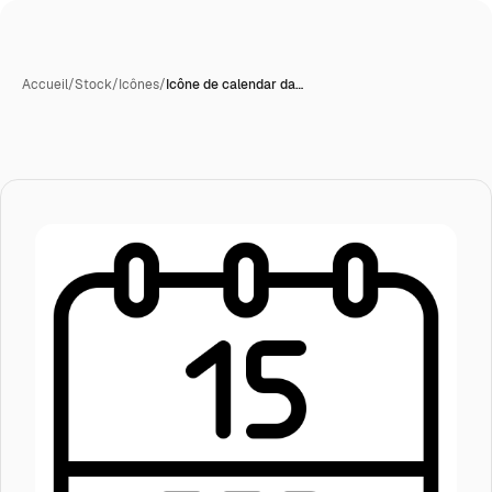
Accueil
/
Stock
/
Icônes
/
Icône de calendar da…