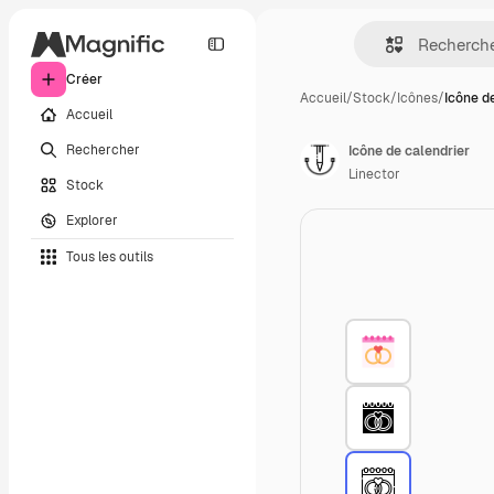
Créer
Accueil
/
Stock
/
Icônes
/
Icône d
Accueil
Rechercher
Icône de calendrier
Linector
Stock
Explorer
Tous les outils