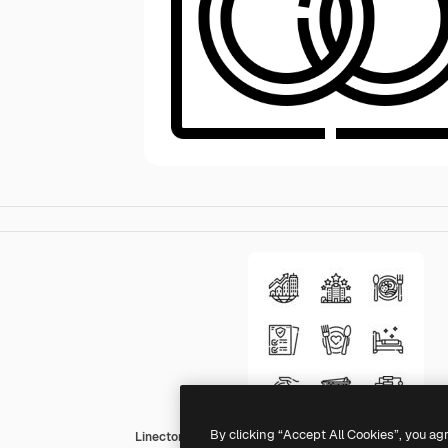
By clicking “Accept All Cookies”, you ag
Linector Lineal