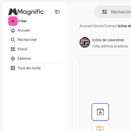
Créer
Accueil
/
Stock
/
Icônes
/
Icône d
Accueil
Rechercher
Icône de calendrier
rizky adhitya pradana
Stock
Explorer
Tous les outils