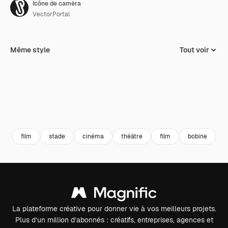
Icône de caméra
VectorPortal
Même style
Tout voir
film
stade
cinéma
théâtre
film
bobine
f
La plateforme créative pour donner vie à vos meilleurs projets.
Plus d’un million d’abonnés : créatifs, entreprises, agences et