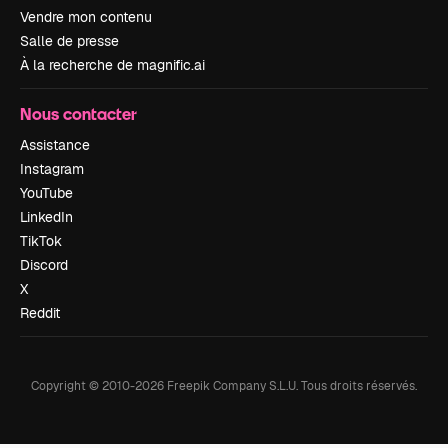
Vendre mon contenu
Salle de presse
À la recherche de magnific.ai
Nous contacter
Assistance
Instagram
YouTube
LinkedIn
TikTok
Discord
X
Reddit
Copyright © 2010-
2026
Freepik Company S.L.U.
Tous droits réservés
.