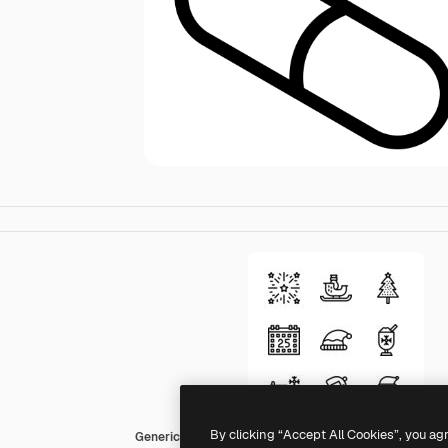
By clicking “Accept All Cookies”, you ag
Generic black outline