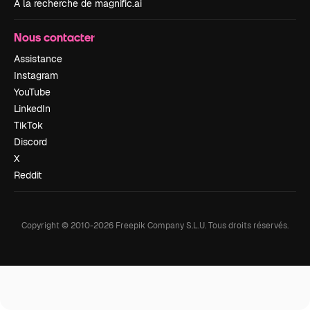
À la recherche de magnific.ai
Nous contacter
Assistance
Instagram
YouTube
LinkedIn
TikTok
Discord
X
Reddit
Copyright © 2010-
2026
Freepik Company S.L.U.
Tous droits réservés
.