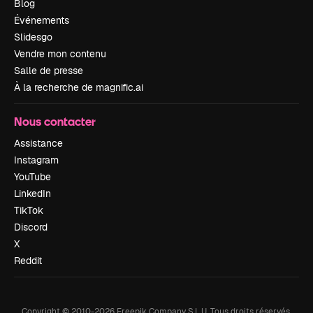
Blog
Événements
Slidesgo
Vendre mon contenu
Salle de presse
À la recherche de magnific.ai
Nous contacter
Assistance
Instagram
YouTube
LinkedIn
TikTok
Discord
X
Reddit
Copyright © 2010-
2026
Freepik Company S.L.U.
Tous droits réservés
.