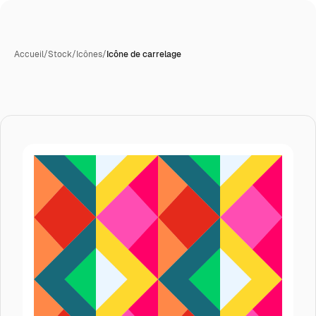
Accueil
/
Stock
/
Icônes
/
Icône de carrelage