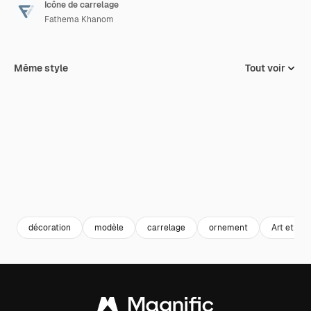
Icône de carrelage
Fathema Khanom
Même style
Tout voir
décoration
modèle
carrelage
ornement
Art et dés