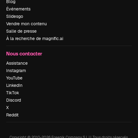
Blog
Événements
Slidesgo
Vendre mon contenu
Salle de presse
À la recherche de magnific.ai
Nous contacter
Assistance
Instagram
YouTube
LinkedIn
TikTok
Discord
X
Reddit
Copyright © 2010-
2026
Freepik Company S.L.U.
Tous droits réservés
.