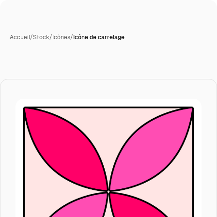
Accueil
/
Stock
/
Icônes
/
Icône de carrelage