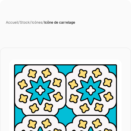
Accueil
/
Stock
/
Icônes
/
Icône de carrelage