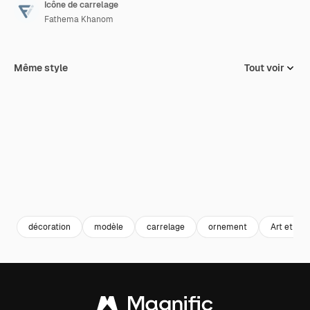
Icône de carrelage
Fathema Khanom
Même style
Tout voir
décoration
modèle
carrelage
ornement
Art et dés