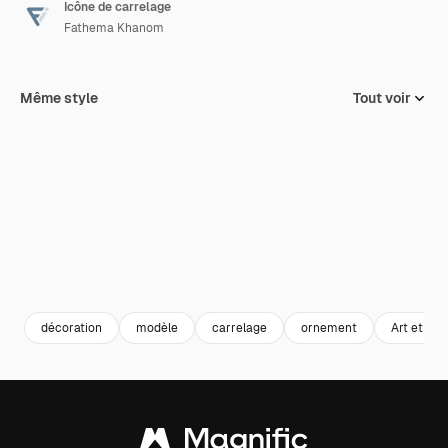
Icône de carrelage
Fathema Khanom
Même style
Tout voir
décoration
modèle
carrelage
ornement
Art et dés