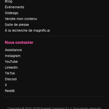
Blog
Événements
Slidesgo
Vendre mon contenu
Salle de presse
À la recherche de magnific.ai
Nous contacter
Assistance
Instagram
YouTube
LinkedIn
TikTok
Discord
X
Reddit
Copyright © 2010-
2026
Freepik Company S.L.U.
Tous droits réservés
.