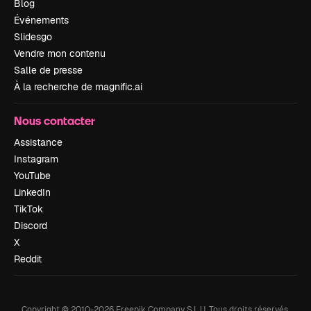
Blog
Événements
Slidesgo
Vendre mon contenu
Salle de presse
À la recherche de magnific.ai
Nous contacter
Assistance
Instagram
YouTube
LinkedIn
TikTok
Discord
X
Reddit
Copyright © 2010-
2026
Freepik Company S.L.U.
Tous droits réservés
.