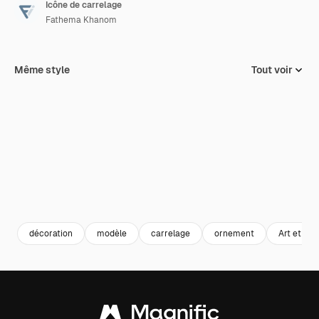
Icône de carrelage
Fathema Khanom
Même style
Tout voir
décoration
modèle
carrelage
ornement
Art et dés