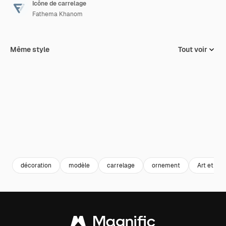
Icône de carrelage
Fathema Khanom
Même style
Tout voir
décoration
modèle
carrelage
ornement
Art et dés