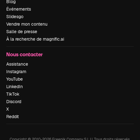
Blog
Événements
Slidesgo
Vendre mon contenu
Salle de presse
À la recherche de magnific.ai
Nous contacter
Assistance
Instagram
YouTube
LinkedIn
TikTok
Discord
X
Reddit
Copyright © 2010-
2026
Freepik Company S.L.U.
Tous droits réservés
.