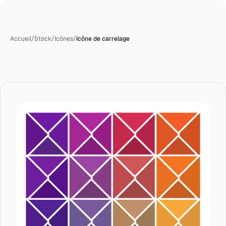
Accueil
/
Stock
/
Icônes
/
Icône de carrelage