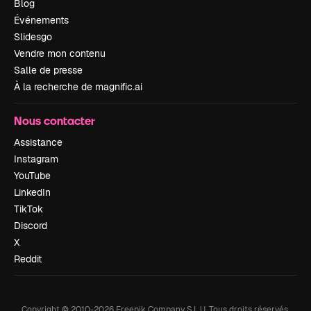
Blog
Événements
Slidesgo
Vendre mon contenu
Salle de presse
À la recherche de magnific.ai
Nous contacter
Assistance
Instagram
YouTube
LinkedIn
TikTok
Discord
X
Reddit
Copyright © 2010-
2026
Freepik Company S.L.U.
Tous droits réservés
.