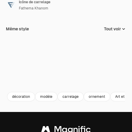
Icône de carrelage
Fathema Khanom
Même style
Tout voir
décoration
modèle
carrelage
ornement
Art et dés