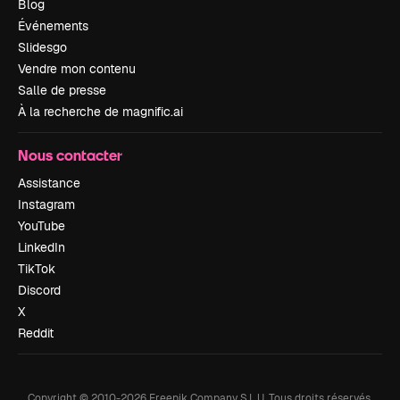
Blog
Événements
Slidesgo
Vendre mon contenu
Salle de presse
À la recherche de magnific.ai
Nous contacter
Assistance
Instagram
YouTube
LinkedIn
TikTok
Discord
X
Reddit
Copyright © 2010-
2026
Freepik Company S.L.U.
Tous droits réservés
.