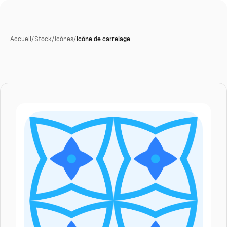
Accueil
/
Stock
/
Icônes
/
Icône de carrelage