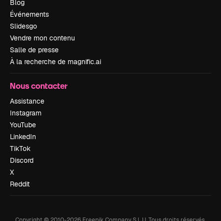
Blog
Événements
Slidesgo
Vendre mon contenu
Salle de presse
À la recherche de magnific.ai
Nous contacter
Assistance
Instagram
YouTube
LinkedIn
TikTok
Discord
X
Reddit
Copyright © 2010-
2026
Freepik Company S.L.U.
Tous droits réservés
.