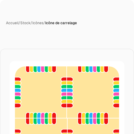
Accueil
/
Stock
/
Icônes
/
Icône de carrelage