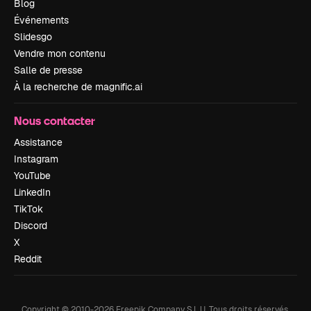
Blog
Événements
Slidesgo
Vendre mon contenu
Salle de presse
À la recherche de magnific.ai
Nous contacter
Assistance
Instagram
YouTube
LinkedIn
TikTok
Discord
X
Reddit
Copyright © 2010-
2026
Freepik Company S.L.U.
Tous droits réservés
.