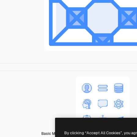
By clicking “Accept All Cookies”, you ag
Basic Miscellany Blue