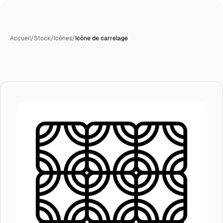
Accueil
/
Stock
/
Icônes
/
Icône de carrelage