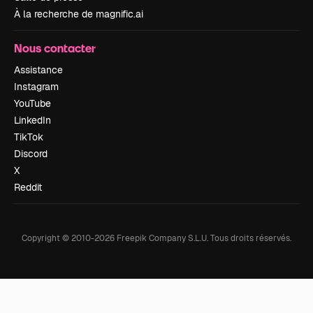
À la recherche de magnific.ai
Nous contacter
Assistance
Instagram
YouTube
LinkedIn
TikTok
Discord
X
Reddit
Copyright © 2010-
2026
Freepik Company S.L.U.
Tous droits réservés
.