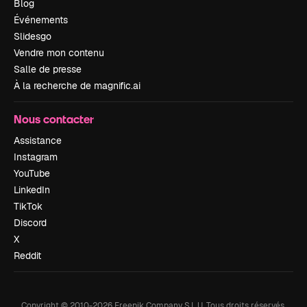
Blog
Événements
Slidesgo
Vendre mon contenu
Salle de presse
À la recherche de magnific.ai
Nous contacter
Assistance
Instagram
YouTube
LinkedIn
TikTok
Discord
X
Reddit
Copyright © 2010-
2026
Freepik Company S.L.U.
Tous droits réservés
.