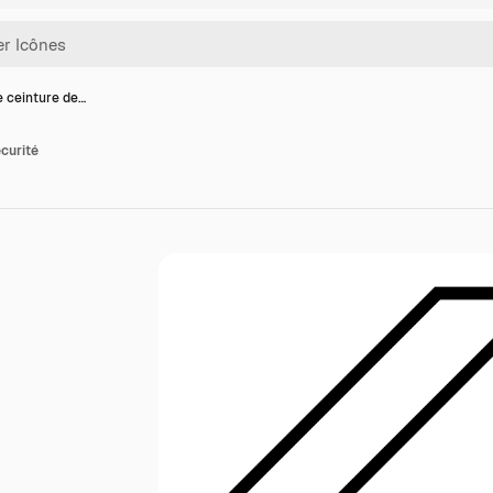
e ceinture de…
écurité