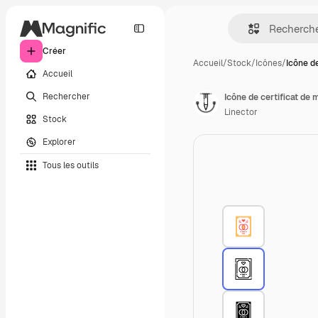
Créer
Accueil
/
Stock
/
Icônes
/
Icône de
Accueil
Rechercher
Icône de certificat de 
Linector
Stock
Explorer
Tous les outils