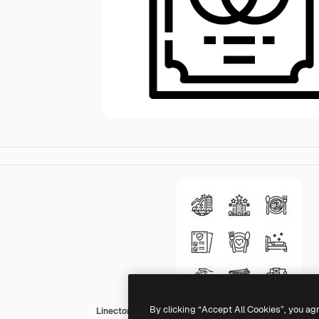
By clicking “Accept All Cookies”, you ag
Linector Lineal