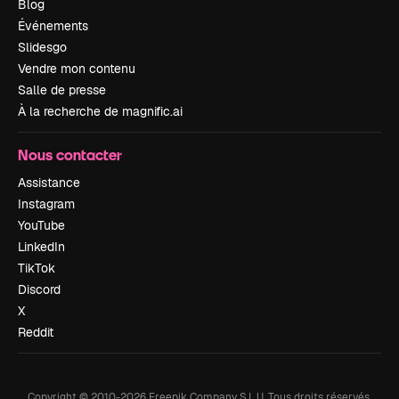
Blog
Événements
Slidesgo
Vendre mon contenu
Salle de presse
À la recherche de magnific.ai
Nous contacter
Assistance
Instagram
YouTube
LinkedIn
TikTok
Discord
X
Reddit
Copyright © 2010-
2026
Freepik Company S.L.U.
Tous droits réservés
.