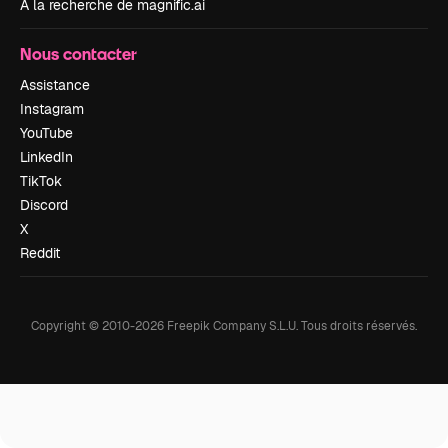
À la recherche de magnific.ai
Nous contacter
Assistance
Instagram
YouTube
LinkedIn
TikTok
Discord
X
Reddit
Copyright © 2010-
2026
Freepik Company S.L.U.
Tous droits réservés
.