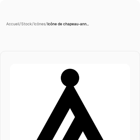
Accueil
/
Stock
/
Icônes
/
Icône de chapeau-ann…