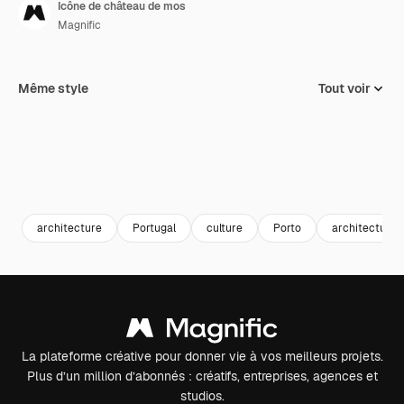
Icône de château de mos
Magnific
Même style
Tout voir
architecture
Portugal
culture
Porto
architecture et
La plateforme créative pour donner vie à vos meilleurs projets.
Plus d’un million d’abonnés : créatifs, entreprises, agences et
studios.