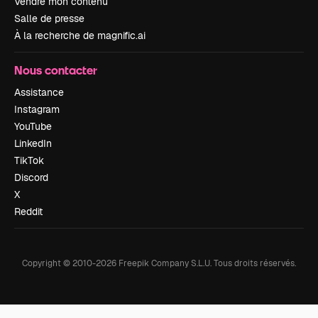
Vendre mon contenu
Salle de presse
À la recherche de magnific.ai
Nous contacter
Assistance
Instagram
YouTube
LinkedIn
TikTok
Discord
X
Reddit
Copyright © 2010-
2026
Freepik Company S.L.U.
Tous droits réservés
.