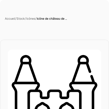
Accueil
/
Stock
/
Icônes
/
Icône de château de …