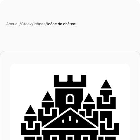
Accueil
/
Stock
/
Icônes
/
Icône de château