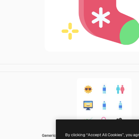
By clicking “Accept All Cookies”, you ag
Generic Flat