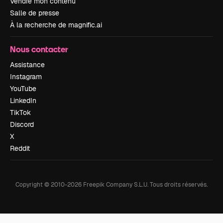
Vendre mon contenu
Salle de presse
À la recherche de magnific.ai
Nous contacter
Assistance
Instagram
YouTube
LinkedIn
TikTok
Discord
X
Reddit
Copyright © 2010-
2026
Freepik Company S.L.U.
Tous droits réservés
.