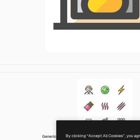
By clicking “Accept All Cookies”, you ag
Generic Outline Color