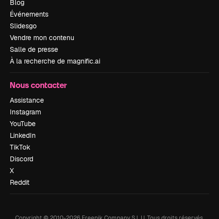
Blog
Événements
Slidesgo
Vendre mon contenu
Salle de presse
À la recherche de magnific.ai
Nous contacter
Assistance
Instagram
YouTube
LinkedIn
TikTok
Discord
X
Reddit
Copyright © 2010-
2026
Freepik Company S.L.U.
Tous droits réservés
.