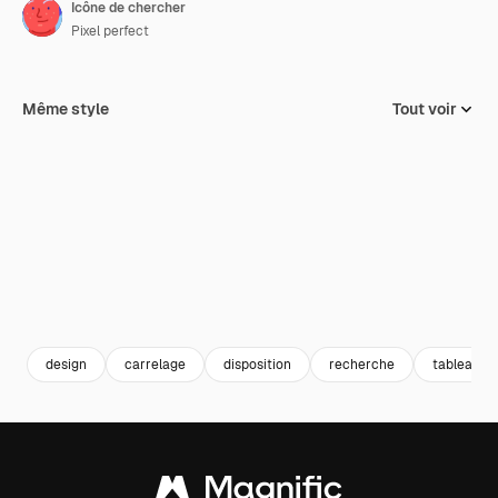
Icône de chercher
Pixel perfect
Même style
Tout voir
design
carrelage
disposition
recherche
tableau d