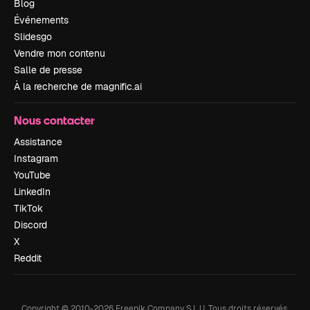
Blog
Événements
Slidesgo
Vendre mon contenu
Salle de presse
À la recherche de magnific.ai
Nous contacter
Assistance
Instagram
YouTube
LinkedIn
TikTok
Discord
X
Reddit
Copyright © 2010-
2026
Freepik Company S.L.U.
Tous droits réservés
.