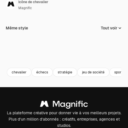
Icône de chevalier
Magnific
Même style
Tout voir
chevalier
échecs
stratégie
jeu de société
sport et
La plateforme créative pour donner vie à vos meilleurs projets.
Plus d’un million d’abonnés : créatifs, entreprises, agences et
studios.