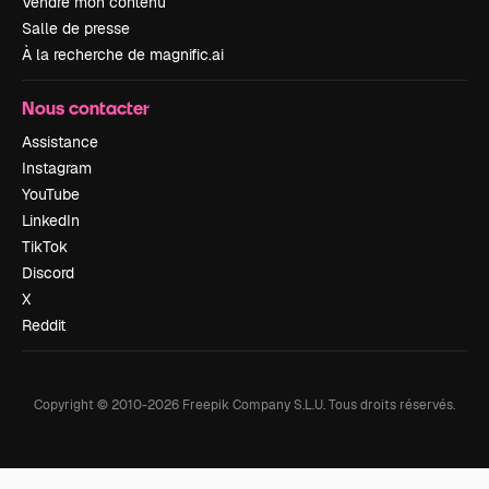
Vendre mon contenu
Salle de presse
À la recherche de magnific.ai
Nous contacter
Assistance
Instagram
YouTube
LinkedIn
TikTok
Discord
X
Reddit
Copyright © 2010-
2026
Freepik Company S.L.U.
Tous droits réservés
.