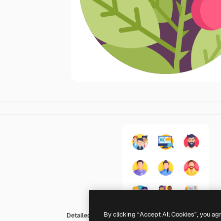
By clicking “Accept All Cookies”, you ag
Detailed Flat Circular Flat