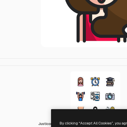
By clicking “Accept All Cookies”, you ag
Justicon Lineal Color