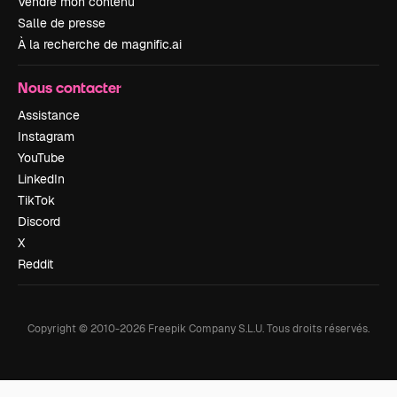
Vendre mon contenu
Salle de presse
À la recherche de magnific.ai
Nous contacter
Assistance
Instagram
YouTube
LinkedIn
TikTok
Discord
X
Reddit
Copyright © 2010-
2026
Freepik Company S.L.U.
Tous droits réservés
.