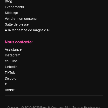
Blog
Événements
Slidesgo
Vendre mon contenu
Salle de presse
À la recherche de magnific.ai
Nous contacter
Assistance
Instagram
YouTube
LinkedIn
TikTok
Discord
X
Reddit
Copyright © 2010-
2026
Freepik Company S.L.U.
Tous droits réservés
.