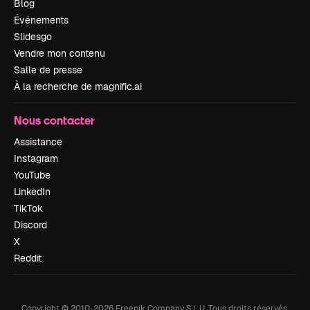
Blog
Événements
Slidesgo
Vendre mon contenu
Salle de presse
À la recherche de magnific.ai
Nous contacter
Assistance
Instagram
YouTube
LinkedIn
TikTok
Discord
X
Reddit
Copyright © 2010-
2026
Freepik Company S.L.U.
Tous droits réservés
.