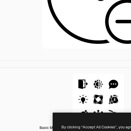
By clicking “Accept All Cookies”, you ag
Basic Miscellany Fill