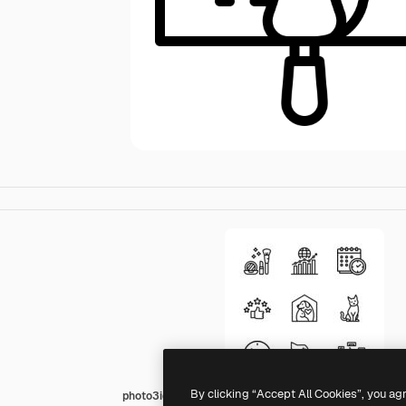
By clicking “Accept All Cookies”, you ag
photo3idea_studio Lineal