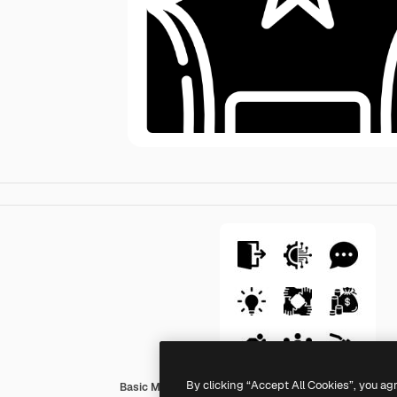
By clicking “Accept All Cookies”, you ag
Basic Miscellany Fill