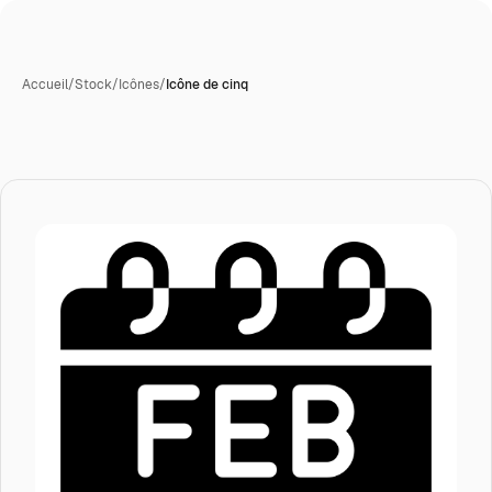
Accueil
/
Stock
/
Icônes
/
Icône de cinq