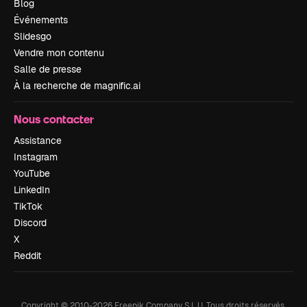
Blog
Événements
Slidesgo
Vendre mon contenu
Salle de presse
À la recherche de magnific.ai
Nous contacter
Assistance
Instagram
YouTube
LinkedIn
TikTok
Discord
X
Reddit
Copyright © 2010-
2026
Freepik Company S.L.U.
Tous droits réservés
.