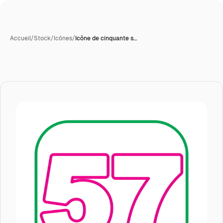
Accueil
/
Stock
/
Icônes
/
Icône de cinquante s…