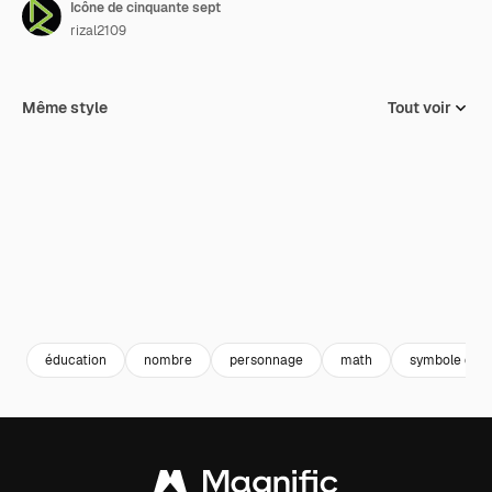
Icône de cinquante sept
rizal2109
Même style
Tout voir
éducation
nombre
personnage
math
symbole de 