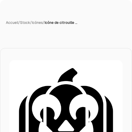
Accueil
/
Stock
/
Icônes
/
Icône de citrouille …